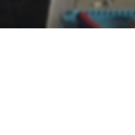
Open Roles
Loading open roles…
Wir freuen uns auf Ihre Nachricht.
Kontakt